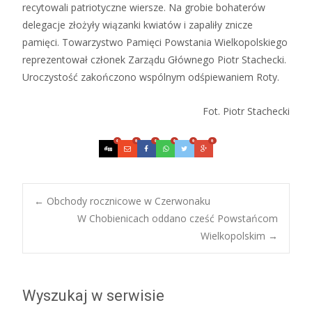
recytowali patriotyczne wiersze. Na grobie bohaterów
delegacje złożyły wiązanki kwiatów i zapaliły znicze
pamięci. Towarzystwo Pamięci Powstania Wielkopolskiego
reprezentował członek Zarządu Głównego Piotr Stachecki.
Uroczystość zakończono wspólnym odśpiewaniem Roty.
Fot. Piotr Stachecki
0
0
0
0
0
0
Post
←
Obchody rocznicowe w Czerwonaku
W Chobienicach oddano cześć Powstańcom
Wielkopolskim
→
navigation
Wyszukaj w serwisie