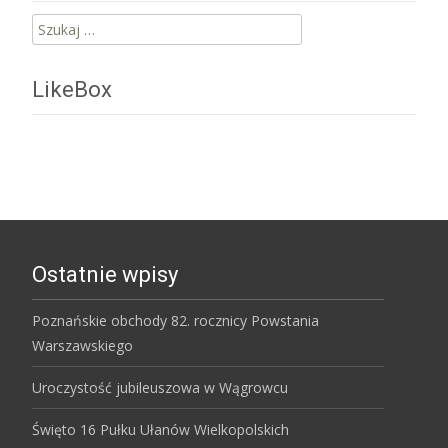
Szukaj:
LikeBox
Ostatnie wpisy
Poznańskie obchody 82. rocznicy Powstania
Warszawskiego
Uroczystość jubileuszowa w Wągrowcu
Święto 16 Pułku Ułanów Wielkopolskich