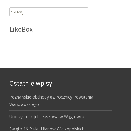
Szukaj:
LikeBox
Ostatnie wpisy
Poznańskie obchody 82. rocznicy Powstania
Warszawskiego
Uroczystość jubileuszowa w Wągrowcu
Święto 16 Pułku Ułanów Wielkopolskich