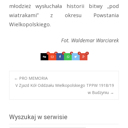
młodzież wysłuchała historii bitwy „pod
wiatrakami” z okresu Powstania
Wielkopolskiego.
Fot. Waldemar Warciarek
0
0
0
0
0
0
Post
←
PRO MEMORIA
V Zjazd Kół Oddziału Wielkopolskiego TPPW 1918/19
w Budzyniu
→
navigation
Wyszukaj w serwisie