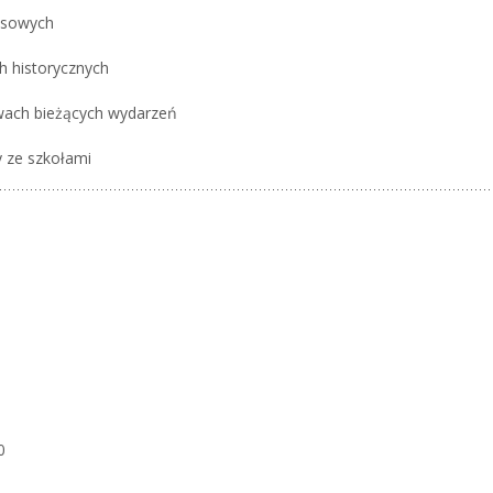
nsowych
h historycznych
awach bieżących wydarzeń
 ze szkołami
0