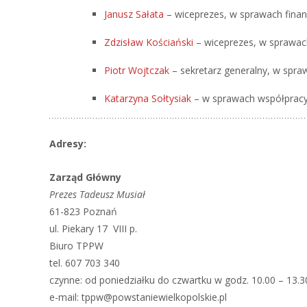
Janusz Sałata
– wiceprezes, w sprawach fina
Zdzisław Kościański
– wiceprezes, w sprawac
Piotr Wojtczak
– sekretarz generalny, w spr
Katarzyna Sołtysiak
– w sprawach współpracy
Adresy:
Zarząd Główny
Prezes Tadeusz Musiał
61-823 Poznań
ul. Piekary 17 VIII p.
Biuro TPPW
tel. 607 703 340
czynne: od poniedziałku do czwartku w godz. 10.00 – 13.3
e-mail: tppw@powstaniewielkopolskie.pl