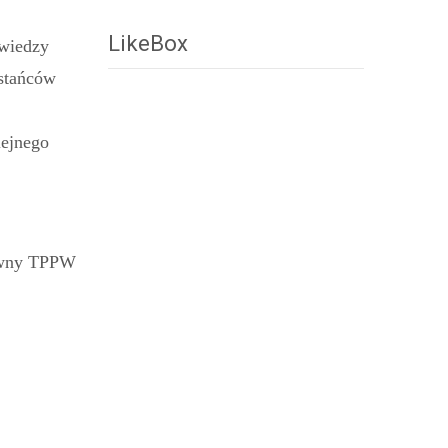
LikeBox
 wiedzy
stańców
lejnego
ówny TPPW