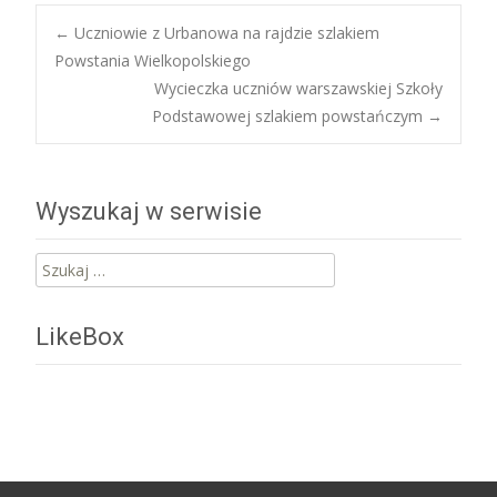
Post
←
Uczniowie z Urbanowa na rajdzie szlakiem
Powstania Wielkopolskiego
Wycieczka uczniów warszawskiej Szkoły
navigation
Podstawowej szlakiem powstańczym
→
Wyszukaj w serwisie
Szukaj:
LikeBox