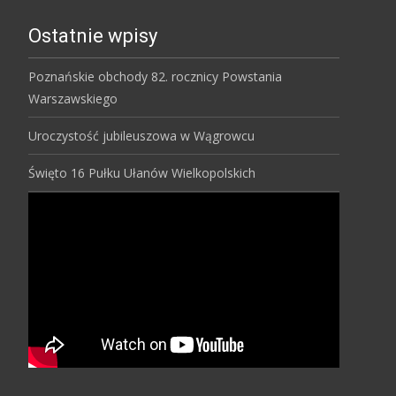
Ostatnie wpisy
Poznańskie obchody 82. rocznicy Powstania
Warszawskiego
Uroczystość jubileuszowa w Wągrowcu
Święto 16 Pułku Ułanów Wielkopolskich