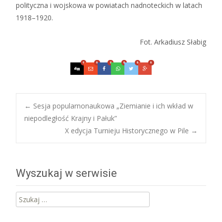
polityczna i wojskowa w powiatach nadnoteckich w latach
1918–1920.
Fot. Arkadiusz Słabig
0
0
0
0
0
0
Post
←
Sesja popularnonaukowa „Ziemianie i ich wkład w
niepodległość Krajny i Pałuk”
X edycja Turnieju Historycznego w Pile
→
navigation
Wyszukaj w serwisie
Szukaj: