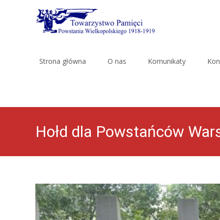
Skip
to
Strona główna
O nas
Komunikaty
Kon
content
Hołd dla Powstańców War