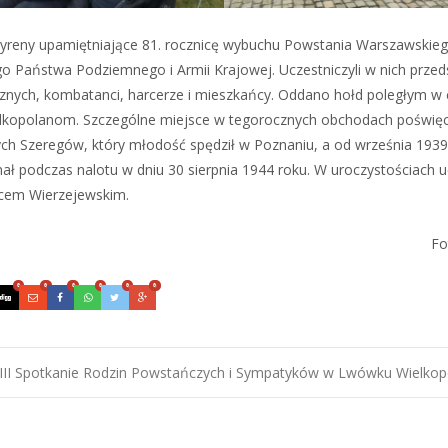
syreny upamiętniające 81. rocznicę wybuchu Powstania Warszawskie
o Państwa Podziemnego i Armii Krajowej. Uczestniczyli w nich przed
nych, kombatanci, harcerze i mieszkańcy. Oddano hołd poległym w 
Wielkopolanom. Szczególne miejsce w tegorocznych obchodach poświ
ch Szeregów, który młodość spędził w Poznaniu, a od września 1939 
ł podczas nalotu w dniu 30 sierpnia 1944 roku. W uroczystościach uc
cem Wierzejewskim.
Fo
0
0
0
0
0
0
III Spotkanie Rodzin Powstańczych i Sympatyków w Lwówku Wielko