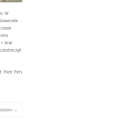
go. W
stawiciele
czasie
ęcono
r. brał
zestniczyli
t. Piotr Pers
polskim
→