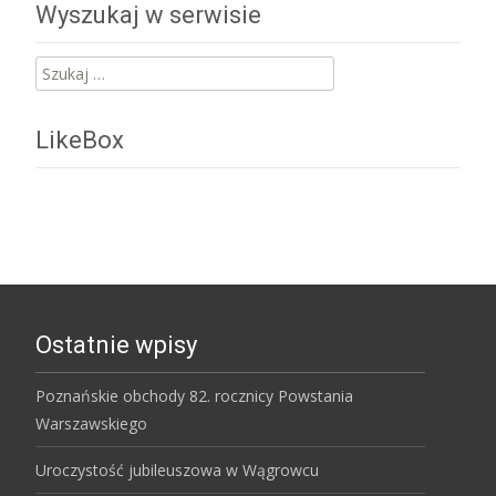
Wyszukaj w serwisie
Szukaj:
LikeBox
Ostatnie wpisy
Poznańskie obchody 82. rocznicy Powstania
Warszawskiego
Uroczystość jubileuszowa w Wągrowcu