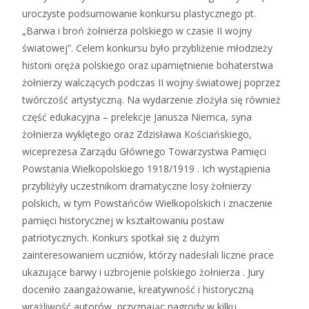
uroczyste podsumowanie konkursu plastycznego pt.
„Barwa i broń żołnierza polskiego w czasie II wojny
światowej”. Celem konkursu było przybliżenie młodzieży
historii oręża polskiego oraz upamiętnienie bohaterstwa
żołnierzy walczących podczas II wojny światowej poprzez
twórczość artystyczną. Na wydarzenie złożyła się również
część edukacyjna – prelekcje Janusza Niemca, syna
żołnierza wyklętego oraz Zdzisława Kościańskiego,
wiceprezesa Zarządu Głównego Towarzystwa Pamięci
Powstania Wielkopolskiego 1918/1919 . Ich wystąpienia
przybliżyły uczestnikom dramatyczne losy żołnierzy
polskich, w tym Powstańców Wielkopolskich i znaczenie
pamięci historycznej w kształtowaniu postaw
patriotycznych. Konkurs spotkał się z dużym
zainteresowaniem uczniów, którzy nadesłali liczne prace
ukazujące barwy i uzbrojenie polskiego żołnierza . Jury
doceniło zaangażowanie, kreatywność i historyczną
wrażliwość autorów, przyznając nagrody w kilku