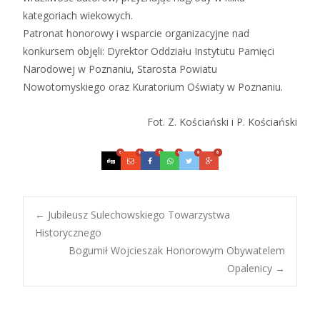
kategoriach wiekowych.
Patronat honorowy i wsparcie organizacyjne nad
konkursem objęli: Dyrektor Oddziału Instytutu Pamięci
Narodowej w Poznaniu, Starosta Powiatu
Nowotomyskiego oraz Kuratorium Oświaty w Poznaniu.
Fot. Z. Kościański i P. Kościański
0
0
0
0
0
0
Post
←
Jubileusz Sulechowskiego Towarzystwa
Historycznego
Bogumił Wojcieszak Honorowym Obywatelem
navigation
Opalenicy
→