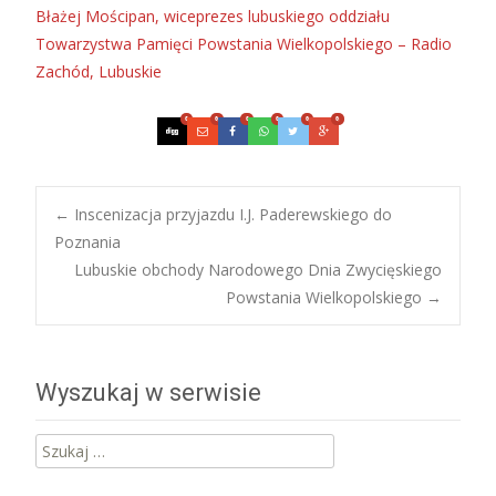
Błażej Mościpan, wiceprezes lubuskiego oddziału
Towarzystwa Pamięci Powstania Wielkopolskiego – Radio
Zachód, Lubuskie
0
0
0
0
0
0
Post
←
Inscenizacja przyjazdu I.J. Paderewskiego do
Poznania
Lubuskie obchody Narodowego Dnia Zwycięskiego
navigation
Powstania Wielkopolskiego
→
Wyszukaj w serwisie
Szukaj: