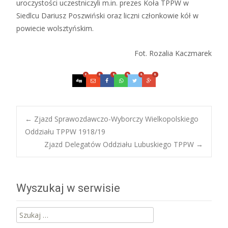
uroczystości uczestniczyli m.in. prezes Koła TPPW w
Siedlcu Dariusz Poszwiński oraz liczni członkowie kół w
powiecie wolsztyńskim.
Fot. Rozalia Kaczmarek
0
0
0
0
0
0
Post
←
Zjazd Sprawozdawczo-Wyborczy Wielkopolskiego
Oddziału TPPW 1918/19
Zjazd Delegatów Oddziału Lubuskiego TPPW
→
navigation
Wyszukaj w serwisie
Szukaj: