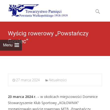
Skip
to
Szukaj:
content
Wyścig rowerowy „Powstańczy
Goniec”
Menu
27 marca 2024
Aktualności
23 marca 2024 r.
– w okolicach miejscowości Dominice
Stowarzyszenie Klub Sportowy „KOŁOWNIK”
zorganizowało wyścig rowerowy MTB „Powstańczy