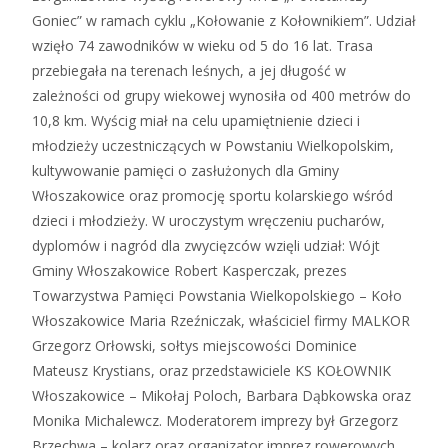
Goniec” w ramach cyklu „Kołowanie z Kołownikiem”. Udział
wzięło 74 zawodników w wieku od 5 do 16 lat. Trasa
przebiegała na terenach leśnych, a jej długość w
zależności od grupy wiekowej wynosiła od 400 metrów do
10,8 km. Wyścig miał na celu upamiętnienie dzieci i
młodzieży uczestniczących w Powstaniu Wielkopolskim,
kultywowanie pamięci o zasłużonych dla Gminy
Włoszakowice oraz promocję sportu kolarskiego wśród
dzieci i młodzieży. W uroczystym wręczeniu pucharów,
dyplomów i nagród dla zwycięzców wzięli udział: Wójt
Gminy Włoszakowice Robert Kasperczak, prezes
Towarzystwa Pamięci Powstania Wielkopolskiego – Koło
Włoszakowice Maria Rzeźniczak, właściciel firmy MALKOR
Grzegorz Orłowski, sołtys miejscowości Dominice
Mateusz Krystians, oraz przedstawiciele KS KOŁOWNIK
Włoszakowice – Mikołaj Poloch, Barbara Dąbkowska oraz
Monika Michalewcz. Moderatorem imprezy był Grzegorz
Brzechwa – kolarz oraz organizator imprez rowerowych.