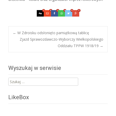
0
0
0
0
0
0
Post
←
W Zdroisku odsłonięto pamiątkową tablicę
Zjazd Sprawozdawczo-Wyborczy Wielkopolskiego
Oddziału TPPW 1918/19
→
navigation
Wyszukaj w serwisie
Szukaj:
LikeBox