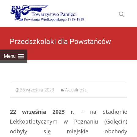
Skip
to
Szukaj:
content
Przedszkolaki dla Powstańców
Menu
26 września 2023
Aktualności
22 września 2023 r.
– na Stadionie
Lekkoatletycznym w Poznaniu (Golęcin)
odbyły się miejskie obchody