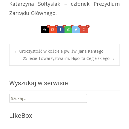
Katarzyna Sołtysiak – członek Prezydium
Zarządu Głównego.
0
0
0
0
0
0
Post
←
Uroczystość w kościele pw. św. Jana Kantego
25-lecie Towarzystwa im. Hipolita Cegielskiego
→
navigation
Wyszukaj w serwisie
Szukaj:
LikeBox