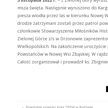
5 listopada 2022 r.
– z Zielonej Góry wyrusz
msza święta. Następnie wyruszono do Kargo
piesza wiodła przez las w kierunku Nowej Ws
drodze zatrzymani zostali przez patrol pow
członkowie Stowarzyszenia Miłośników Hi
Zielonej Górze z/s w Drzonowie zaprezent
Wielkopolskich. Na zakończenie uroczyście
Powstańców w Nowej Wsi Zbąskiej. W rajdzie
Całość zorganizował i prowadził ks. Zbignie
←
Powstanie nowego Koła TPPW w Rydzynie