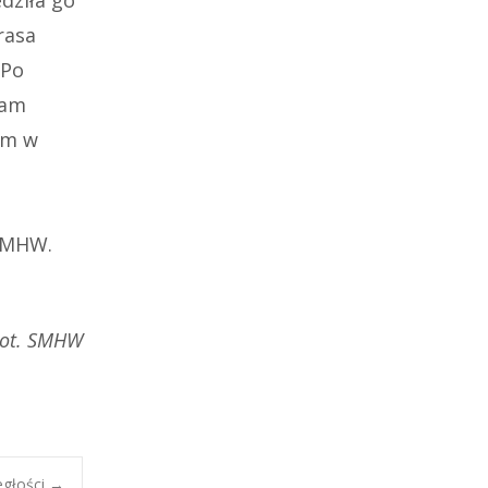
dziła go
rasa
 Po
Tam
ym w
 SMHW.
ot. SMHW
egłości
→