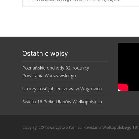
Post
navigation
Ostatnie wpisy
Poznańskie obchody 82. rocznicy
Powstania Warszawskiego
Uroczystość jubileuszowa w Wągrowcu
Święto 16 Pułku Ułanów Wielkopolskich
Copyright © Towarzystwo Pamięci Powstania Wielkopolskiego 19