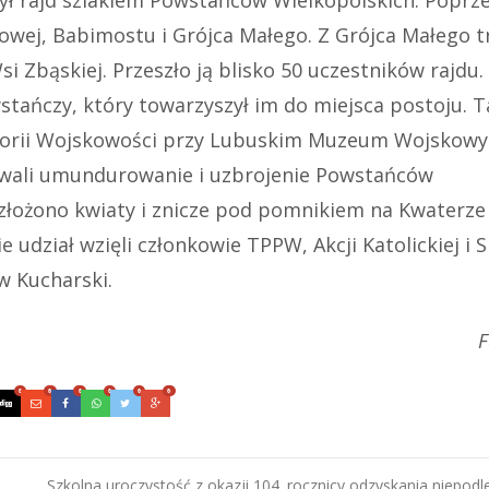
ył rajd szlakiem Powstańców Wielkopolskich. Poprze
wej, Babimostu i Grójca Małego. Z Grójca Małego t
i Zbąskiej. Przeszło ją blisko 50 uczestników rajdu.
stańczy, który towarzyszył im do miejsca postoju. 
storii Wojskowości przy Lubuskim Muzeum Wojskow
owali umundurowanie i uzbrojenie Powstańców
 złożono kwiaty i znicze pod pomnikiem na Kwaterze
 udział wzięli członkowie TPPW, Akcji Katolickiej i
w Kucharski.
F
0
0
0
0
0
0
Szkolna uroczystość z okazji 104. rocznicy odzyskania niepodl