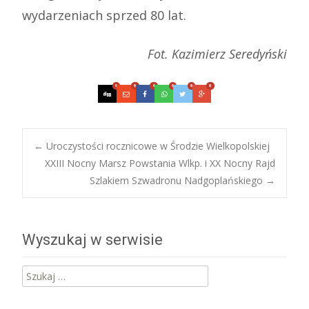
wydarzeniach sprzed 80 lat.
Fot. Kazimierz Seredyński
0
0
0
0
0
0
Post
←
Uroczystości rocznicowe w Środzie Wielkopolskiej
XXIII Nocny Marsz Powstania Wlkp. i XX Nocny Rajd
Szlakiem Szwadronu Nadgoplańskiego
→
navigation
Wyszukaj w serwisie
Szukaj: