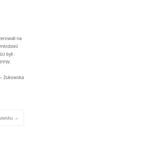
erowali na
 młodzież
i byli :
TPPW.
a – Żukowska
Drawsku
→