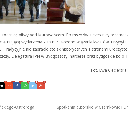
7. rocznicę bitwy pod Murowańcem. Po mszy św. uczestnicy przemasz
iętniającą wydarzenia z 1919 r. złożono wiązanki kwiatów. Przybyła
. Tradycyjnie nie zabrakło stoisk historycznych. Patronami uroczystośc
czy, Delegatura IPN w Bydgoszczy, harcerze oraz bydgoskie koło 
Fot. Ewa Cieciersk
0
0
0
0
0
0
eńskiego-Ostroroga
Spotkania autorskie w Czarnkowie i 