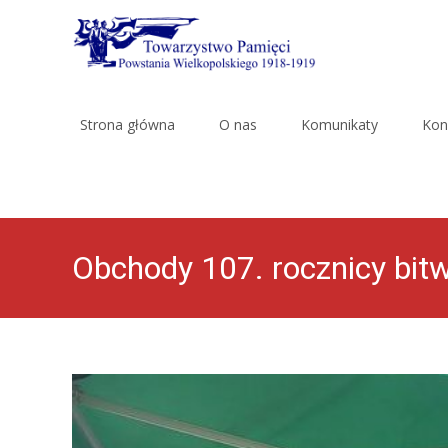
Skip
to
Strona główna
O nas
Komunikaty
Kon
content
Obchody 107. rocznicy bi