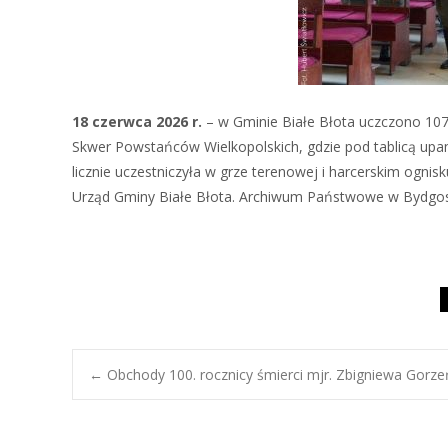
18 czerwca 2026 r.
– w Gminie Białe Błota uczczono 10
Skwer Powstańców Wielkopolskich, gdzie pod tablicą upam
licznie uczestniczyła w grze terenowej i harcerskim ognisku
Urząd Gminy Białe Błota. Archiwum Państwowe w Bydgosz
Post
←
Obchody 100. rocznicy śmierci mjr. Zbigniewa Gorz