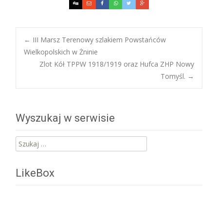
Post
←
III Marsz Terenowy szlakiem Powstańców
Wielkopolskich w Żninie
Zlot Kół TPPW 1918/1919 oraz Hufca ZHP Nowy
navigation
Tomyśl.
→
Wyszukaj w serwisie
Szukaj:
LikeBox