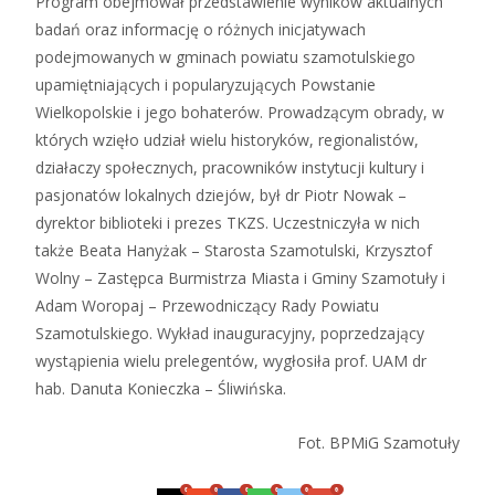
Program obejmował przedstawienie wyników aktualnych
badań oraz informację o różnych inicjatywach
podejmowanych w gminach powiatu szamotulskiego
upamiętniających i popularyzujących Powstanie
Wielkopolskie i jego bohaterów. Prowadzącym obrady, w
których wzięło udział wielu historyków, regionalistów,
działaczy społecznych, pracowników instytucji kultury i
pasjonatów lokalnych dziejów, był dr Piotr Nowak –
dyrektor biblioteki i prezes TKZS. Uczestniczyła w nich
także Beata Hanyżak – Starosta Szamotulski, Krzysztof
Wolny – Zastępca Burmistrza Miasta i Gminy Szamotuły i
Adam Woropaj – Przewodniczący Rady Powiatu
Szamotulskiego. Wykład inauguracyjny, poprzedzający
wystąpienia wielu prelegentów, wygłosiła prof. UAM dr
hab. Danuta Konieczka – Śliwińska.
Fot. BPMiG Szamotuły
0
0
0
0
0
0