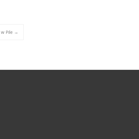
 w Pile
→