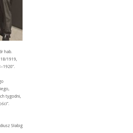
r hab.
918/1919,
8–1920”.
go
iego,
ch tygodni,
ści”.
diusz Słabig