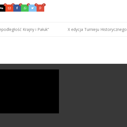
0
0
0
0
0
0
podległość Krajny i Pałuk”
X edycja Turnieju Historycznego