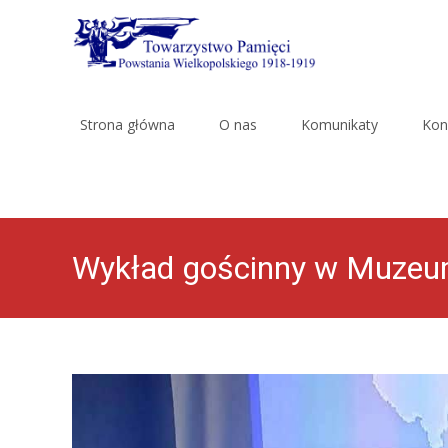
Skip
to
Strona główna
O nas
Komunikaty
Kon
content
Wykład gościnny w Muzeum