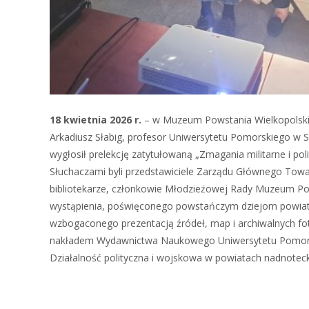
18 kwietnia 2026 r.
– w Muzeum Powstania Wielkopolskie
Arkadiusz Słabig, profesor Uniwersytetu Pomorskiego w 
wygłosił prelekcję zatytułowaną „Zmagania militarne i p
Słuchaczami byli przedstawiciele Zarządu Głównego Towa
bibliotekarze, członkowie Młodzieżowej Rady Muzeum Pow
wystąpienia, poświęconego powstańczym dziejom powiatów
wzbogaconego prezentacją źródeł, map i archiwalnych fotog
nakładem Wydawnictwa Naukowego Uniwersytetu Pomorski
Działalność polityczna i wojskowa w powiatach nadnotec