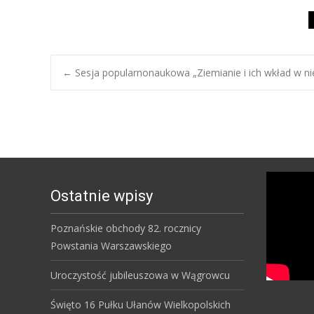
Post
←
Sesja popularnonaukowa „Ziemianie i ich wkład w nie
navigation
Ostatnie wpisy
Poznańskie obchody 82. rocznicy
Powstania Warszawskiego
Uroczystość jubileuszowa w Wągrowcu
Święto 16 Pułku Ułanów Wielkopolskich