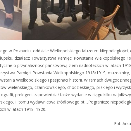
go w Poznaniu, oddziale Wielkopolskiego Muzeum Niepodległości, d
Słupsku, działacz Towarzystwa Pamięci Powstania Wielkopolskiego 1
olityczne o przynależność państwową ziem nadnoteckich w latach 191
rzystwa Pamięci Powstania Wielkopolskiego 1918/1919, muzealnicy,
stania Wielkopolskiego i pasjonaci historii. W ramach dwugodzinne
 wieleńskiego, czarnkowskiego, chodzieskiego, pilskiego i wyrzysk
rafii, prelegent zapowiedział także wydanie w ciągu kilku najbliższy
ego, II tomu wydawnictwa źródłowego pt. „Pogranicze niepodległo
kich w latach 1918–1920.
Fot. Arka