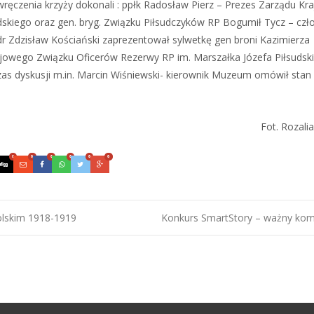
wręczenia krzyży dokonali : ppłk Radosław Pierz – Prezes Zarządu K
dskiego oraz gen. bryg. Związku Piłsudczyków RP Bogumił Tycz – czł
 Zdzisław Kościański zaprezentował sylwetkę gen broni Kazimierza
jowego Związku Oficerów Rezerwy RP im. Marszałka Józefa Piłsudsk
zas dyskusji m.in. Marcin Wiśniewski- kierownik Muzeum omówił stan
Fot. Rozali
0
0
0
0
0
0
olskim 1918-1919
Konkurs SmartStory – ważny ko