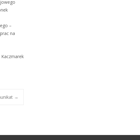
rajowego
onek
iego –
 prac na
a Kaczmarek
munikat
→