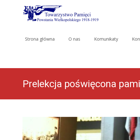
Skip
to
Strona główna
O nas
Komunikaty
Kon
content
Prelekcja poświęcona pam