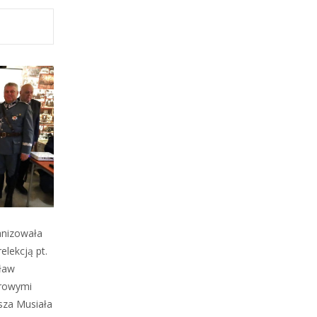
anizowała
lekcją pt.
sław
orowymi
sza Musiała