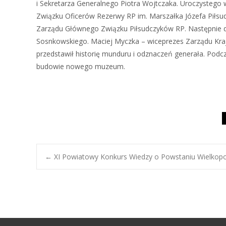
i Sekretarza Generalnego Piotra Wojtczaka. Uroczystego 
Związku Oficerów Rezerwy RP im. Marszałka Józefa Piłsu
Zarządu Głównego Związku Piłsudczyków RP. Następnie dr
Sosnkowskiego. Maciej Myczka – wiceprezes Zarządu Kra
przedstawił historię munduru i odznaczeń generała. Podc
budowie nowego muzeum.
Post
←
XI Powiatowy Konkurs Wiedzy o Powstaniu Wielkop
navigation