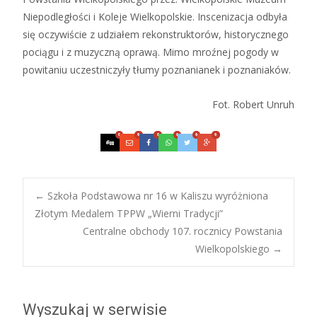
Niepodległości i Koleje Wielkopolskie. Inscenizacja odbyła
się oczywiście z udziałem rekonstruktorów, historycznego
pociągu i z muzyczną oprawą. Mimo mroźnej pogody w
powitaniu uczestniczyły tłumy poznanianek i poznaniaków.
Fot. Robert Unruh
0
0
0
0
0
0
Post
←
Szkoła Podstawowa nr 16 w Kaliszu wyróżniona
Złotym Medalem TPPW „Wierni Tradycji”
Centralne obchody 107. rocznicy Powstania
navigation
Wielkopolskiego
→
Wyszukaj w serwisie