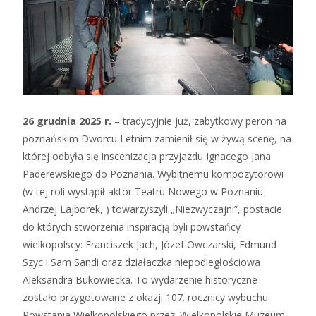
26 grudnia 2025 r.
– tradycyjnie już, zabytkowy peron na
poznańskim Dworcu Letnim zamienił się w żywą scenę, na
której odbyła się inscenizacja przyjazdu Ignacego Jana
Paderewskiego do Poznania. Wybitnemu kompozytorowi
(w tej roli wystąpił aktor Teatru Nowego w Poznaniu
Andrzej Lajborek, ) towarzyszyli „Niezwyczajni”, postacie
do których stworzenia inspiracją byli powstańcy
wielkopolscy: Franciszek Jach, Józef Owczarski, Edmund
Szyc i Sam Sandi oraz działaczka niepodległościowa
Aleksandra Bukowiecka. To wydarzenie historyczne
zostało przygotowane z okazji 107. rocznicy wybuchu
Powstania Wielkopolskiego przez: Wielkopolskie Muzeum