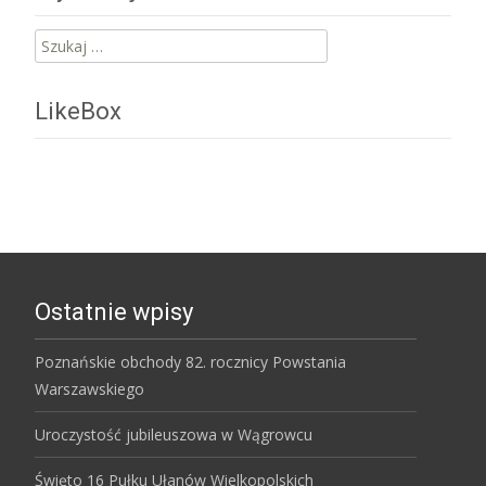
Szukaj:
LikeBox
Ostatnie wpisy
Poznańskie obchody 82. rocznicy Powstania
Warszawskiego
Uroczystość jubileuszowa w Wągrowcu
Święto 16 Pułku Ułanów Wielkopolskich