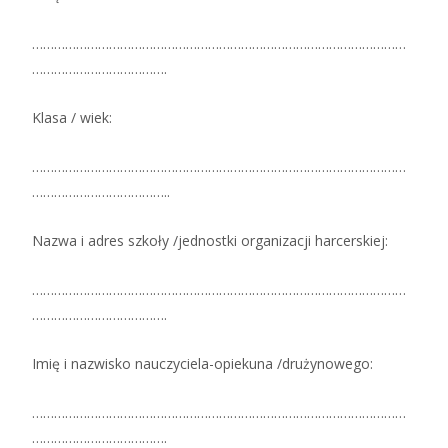
…………………………………………………………………………………………
……………………………….
Klasa / wiek:
…………………………………………………………………………………………
………………………………..
Nazwa i adres szkoły /jednostki organizacji harcerskiej:
…………………………………………………………………………………………
……………………………….
Imię i nazwisko nauczyciela-opiekuna /drużynowego:
…………………………………………………………………………………………
……………………………….