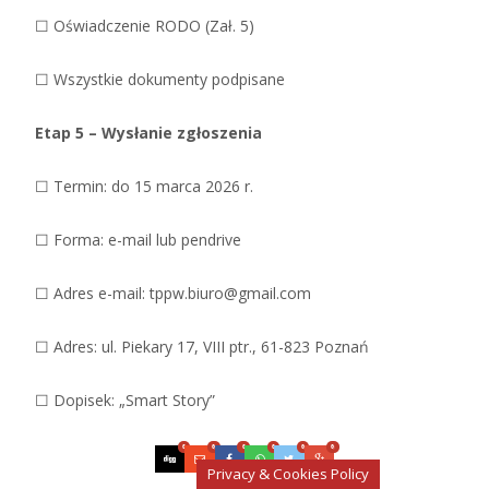
☐ Oświadczenie RODO (Zał. 5)
☐ Wszystkie dokumenty podpisane
Etap 5 – Wysłanie zgłoszenia
☐ Termin: do 15 marca 2026 r.
☐ Forma: e-mail lub pendrive
☐ Adres e-mail: tppw.biuro@gmail.com
☐ Adres: ul. Piekary 17, VIII ptr., 61-823 Poznań
☐ Dopisek: „Smart Story”
0
0
0
0
0
0
Privacy & Cookies Policy