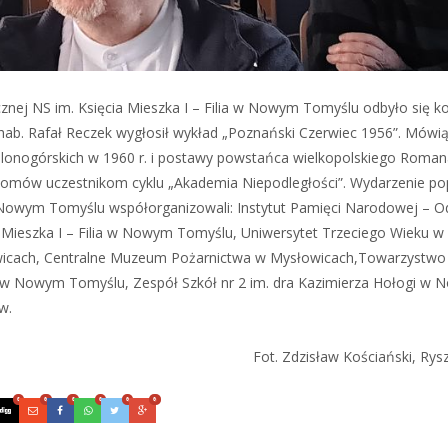
nej NS im. Księcia Mieszka I – Filia w Nowym Tomyślu odbyło się ko
 hab. Rafał Reczek wygłosił wykład „Poznański Czerwiec 1956”. Mówi
elonogórskich w 1960 r. i postawy powstańca wielkopolskiego Roma
yplomów uczestnikom cyklu „Akademia Niepodległości”. Wydarzenie po
Nowym Tomyślu współorganizowali: Instytut Pamięci Narodowej – O
 Mieszka I – Filia w Nowym Tomyślu, Uniwersytet Trzeciego Wieku
wicach, Centralne Muzeum Pożarnictwa w Mysłowicach,Towarzystwo
1 w Nowym Tomyślu, Zespół Szkół nr 2 im. dra Kazimierza Hołogi w
w.
Fot. Zdzisław Kościański, Rys
0
0
0
0
0
0