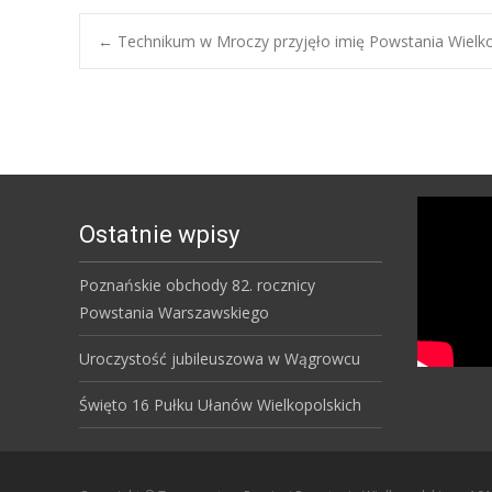
Post
←
Technikum w Mroczy przyjęło imię Powstania Wielk
navigation
Ostatnie wpisy
Poznańskie obchody 82. rocznicy
Powstania Warszawskiego
Uroczystość jubileuszowa w Wągrowcu
Święto 16 Pułku Ułanów Wielkopolskich