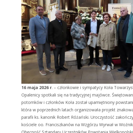
16 maja 2026 r
. – członkowie i sympatycy Koła Towarz
Opalenicy spotkali się na tradycyjnej majówce. Świętow
potomków i członków Koła został upamiętniony powstani
która w poprzednich latach organizowała projekt znakow
parafii ks. kanonik Robert Różański. Uroczystość zakończ
kościele oo. Franciszkanów na Wzgórzu Wyrwał w Woźnik
Obecność Sztandaru Uczestników Powstania Wielkopolsk