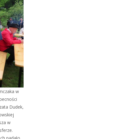
emczaka w
obecności
zata Dudek,
owskiej
msza w
ferze.
ach nadało