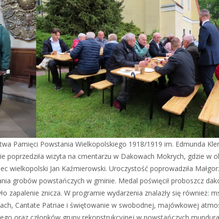
ystwa Pamięci Powstania Wielkopolskiego 1918/1919 im. Edmunda Kl
anie poprzedziła wizyta na cmentarzu w Dakowach Mokrych, gdzie w 
ec wielkopolski Jan Kaźmierowski. Uroczystość poprowadziła Małgor
ania grobów powstańczych w gminie. Medal poświęcił proboszcz dak
yło zapalenie znicza. W programie wydarzenia znalazły się również: 
ach, Cantate Patriae i świętowanie w swobodnej, majówkowej atmos
iego oraz członków grupy rekonstrukcyjnej w powstańczych mundur