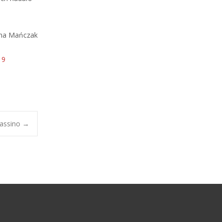
lina Mańczak
19
Cassino
→