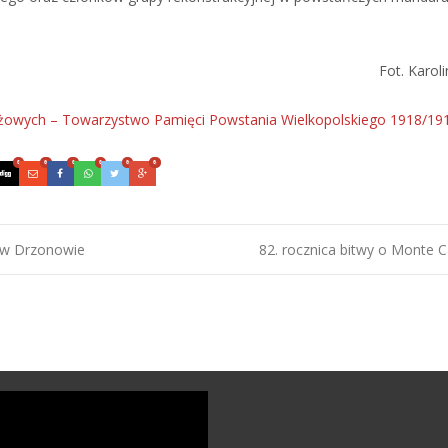
Fot. Karo
ieżowych – Towarzystwo Pamięci Powstania Wielkopolskiego 1918/19
0
0
0
0
0
0
 w Drzonowie
82. rocznica bitwy o Monte 