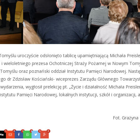
omyślu uroczyście odsłonięto tablicę upamiętniającą Michała Preisle
 wieloletniego prezesa Ochotniczej Straży Pożarnej w Nowym Tomy
 Tomyślu oraz poznański oddział Instytutu Pamięci Narodowej. Nast
órego dr Zdzisław Kościański- wiceprezes Zarządu Głównego Towarzy
darzenia, wygłosił prelekcję pt. „Życie i działalność Michała Preisle
tytutu Pamięci Narodowej, lokalnych instytucji, szkół i organizacji, 
Fot. Grażyna
0
0
0
0
0
0