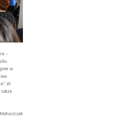
ra –
ślu.
ępnie w
stwa
ra”. W
a także
 Matuszczak