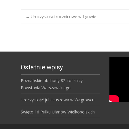
Post
←
Uroczystości rocznicowe w Lgowie
navigation
Ostatnie wpisy
Poznańskie obchody 82. rocznicy
Powstania Warszawskiego
Uroczystość jubileuszowa w Wągrowcu
Święto 16 Pułku Ułanów Wielkopolskich