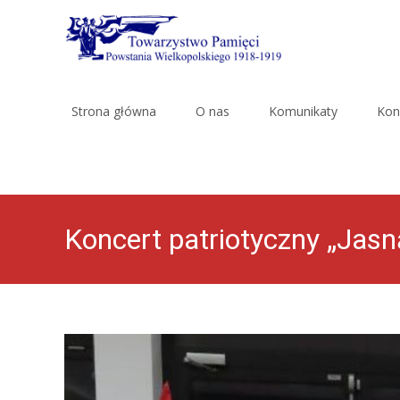
Skip
to
Strona główna
O nas
Komunikaty
Kon
content
Koncert patriotyczny „Jas