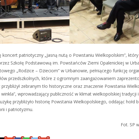
ę koncert patriotyczny „Jasną nutą o Powstaniu Wielkopolskim”, któr
 przez Szkołę Podstawową im. Powstańców Ziemi Opalenickiej w Ur
towego „Rodzice – Dzieciom” w Urbanowie, pełniącego funkcję orga
ziałów przedszkolnych, które z ogromnym zaangażowaniem zaprezent
rzybliżył zebranym tło historyczne oraz znaczenie Powstania Wielk
 winkla”, wprowadzający publiczność w klimat wielkopolskiej tradycji 
muzykę przybliżyło historię Powstania Wielkopolskiego, oddając hołd
ii i patriotyzmu.
Fot. SP 
0
0
0
0
0
0