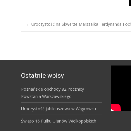
Post
←
Uroczystość na Skwerze Marszałka Ferdynanda Foc
navigation
Ostatnie wpisy
Poznańskie obchody 82. rocznicy
Powstania Warszawskiego
Uroczystość jubileuszowa w Wągrowcu
Święto 16 Pułku Ułanów Wielkopolskich