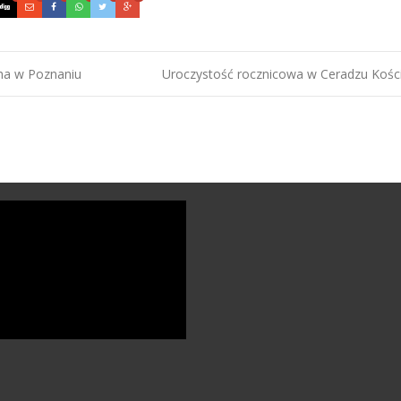
ha w Poznaniu
Uroczystość rocznicowa w Ceradzu Koś