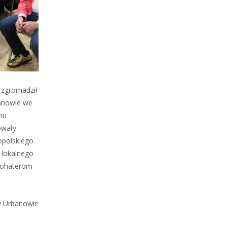
y zgromadził
banowie we
nu
owały
opolskiego.
i lokalnego
 bohaterom
w Urbanowie