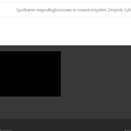
Spotkanie niepodległościowe w nowotomyskim Zespole Szk
18/1919
Pow