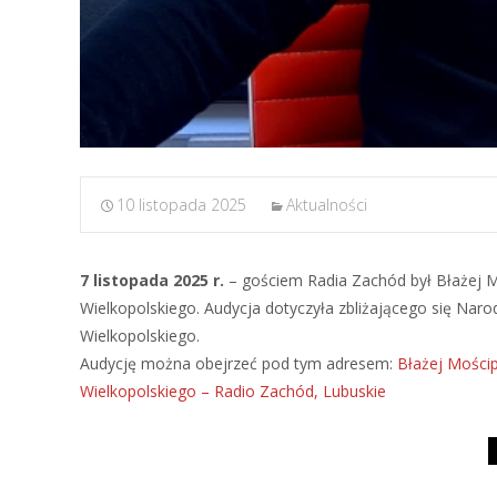
10 listopada 2025
Aktualności
7 listopada 2025 r.
– gościem Radia Zachód był Błażej 
Wielkopolskiego. Audycja dotyczyła zbliżającego się N
Wielkopolskiego.
Audycję można obejrzeć pod tym adresem:
Błażej Mości
Wielkopolskiego – Radio Zachód, Lubuskie