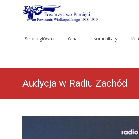
Skip
to
Strona główna
O nas
Komunikaty
Kon
content
Audycja w Radiu Zachód