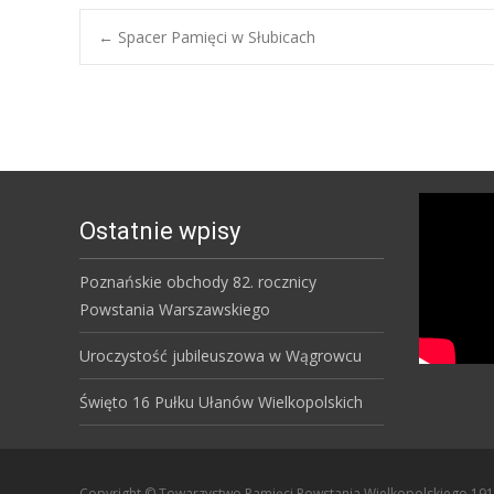
Post
←
Spacer Pamięci w Słubicach
navigation
Ostatnie wpisy
Poznańskie obchody 82. rocznicy
Powstania Warszawskiego
Uroczystość jubileuszowa w Wągrowcu
Święto 16 Pułku Ułanów Wielkopolskich
Copyright © Towarzystwo Pamięci Powstania Wielkopolskiego 19