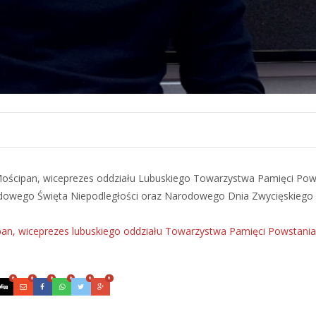
Mościpan, wiceprezes oddziału Lubuskiego Towarzystwa Pamięci Pow
arodowego Święta Niepodległości oraz Narodowego Dnia Zwycięskiego
pan, wiceprezes lubuskiego oddziału Towarzystwa Pamięci Powstania
0
0
0
0
0
0