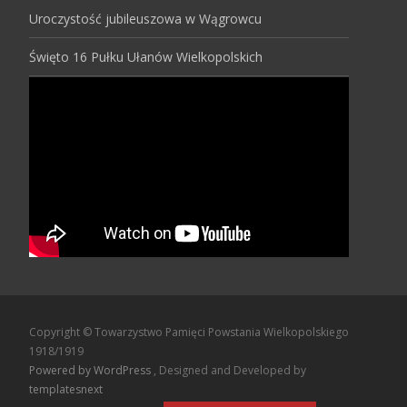
Uroczystość jubileuszowa w Wągrowcu
Święto 16 Pułku Ułanów Wielkopolskich
Copyright © Towarzystwo Pamięci Powstania Wielkopolskiego
1918/1919
Powered by WordPress
, Designed and Developed by
templatesnext