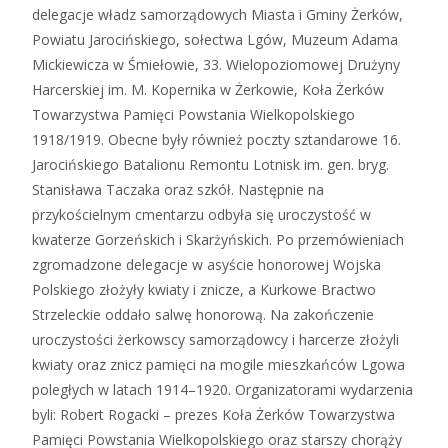
delegacje władz samorządowych Miasta i Gminy Żerków,
Powiatu Jarocińskiego, sołectwa Lgów, Muzeum Adama
Mickiewicza w Śmiełowie, 33. Wielopoziomowej Drużyny
Harcerskiej im. M. Kopernika w Żerkowie, Koła Żerków
Towarzystwa Pamięci Powstania Wielkopolskiego
1918/1919. Obecne były również poczty sztandarowe 16.
Jarocińskiego Batalionu Remontu Lotnisk im. gen. bryg.
Stanisława Taczaka oraz szkół. Następnie na
przykościelnym cmentarzu odbyła się uroczystość w
kwaterze Gorzeńskich i Skarżyńskich. Po przemówieniach
zgromadzone delegacje w asyście honorowej Wojska
Polskiego złożyły kwiaty i znicze, a Kurkowe Bractwo
Strzeleckie oddało salwę honorową. Na zakończenie
uroczystości żerkowscy samorządowcy i harcerze złożyli
kwiaty oraz znicz pamięci na mogile mieszkańców Lgowa
poległych w latach 1914–1920. Organizatorami wydarzenia
byli: Robert Rogacki – prezes Koła Żerków Towarzystwa
Pamięci Powstania Wielkopolskiego oraz starszy chorąży