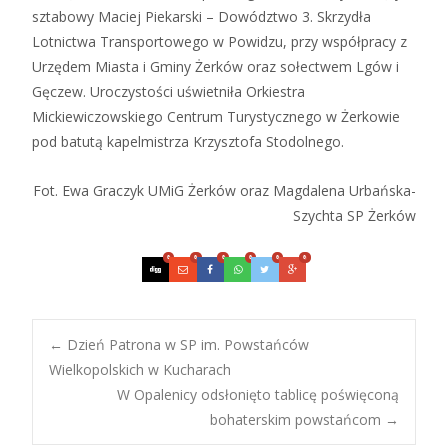
sztabowy Maciej Piekarski – Dowództwo 3. Skrzydła
Lotnictwa Transportowego w Powidzu, przy współpracy z
Urzędem Miasta i Gminy Żerków oraz sołectwem Lgów i
Gęczew. Uroczystości uświetniła Orkiestra
Mickiewiczowskiego Centrum Turystycznego w Żerkowie
pod batutą kapelmistrza Krzysztofa Stodolnego.
Fot. Ewa Graczyk UMiG Żerków oraz Magdalena Urbańska-
Szychta SP Żerków
0
0
0
0
0
0
Post
←
Dzień Patrona w SP im. Powstańców
Wielkopolskich w Kucharach
W Opalenicy odsłonięto tablicę poświęconą
navigation
bohaterskim powstańcom
→