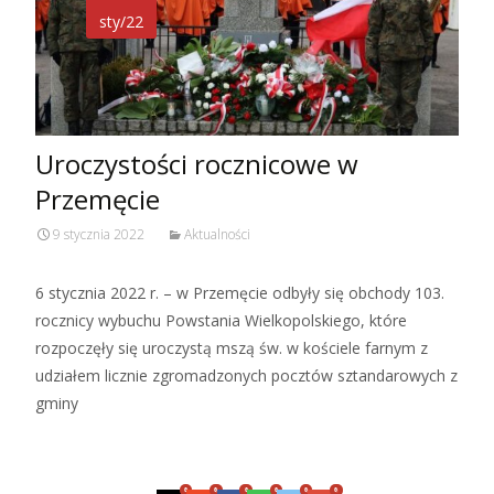
sty/22
Uroczystości rocznicowe w
Przemęcie
9 stycznia 2022
Aktualności
6 stycznia 2022 r. – w Przemęcie odbyły się obchody 103.
rocznicy wybuchu Powstania Wielkopolskiego, które
rozpoczęły się uroczystą mszą św. w kościele farnym z
udziałem licznie zgromadzonych pocztów sztandarowych z
gminy
Czytaj więcej…
0
0
0
0
0
0