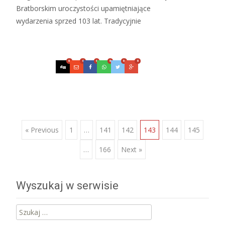
Bratborskim uroczystości upamiętniające
wydarzenia sprzed 103 lat. Tradycyjnie
Czytaj więcej…
0
0
0
0
0
0
Posts
« Previous
1
…
141
142
143
144
145
…
166
Next »
navigation
Wyszukaj w serwisie
Szukaj: