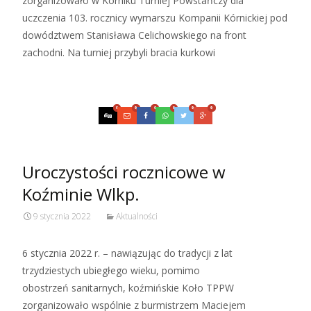
zorganizowało w Kórniku Turniej Powstańczy dla
uczczenia 103. rocznicy wymarszu Kompanii Kórnickiej pod
dowództwem Stanisława Celichowskiego na front
zachodni. Na turniej przybyli bracia kurkowi
Czytaj więcej…
0
0
0
0
0
0
Uroczystości rocznicowe w
Koźminie Wlkp.
9 stycznia 2022
Aktualności
6 stycznia 2022 r. – nawiązując do tradycji z lat
trzydziestych ubiegłego wieku, pomimo
obostrzeń sanitarnych, koźmińskie Koło TPPW
zorganizowało wspólnie z burmistrzem Maciejem