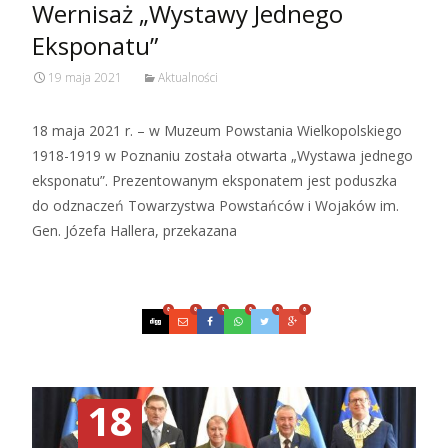
Wernisaż „Wystawy Jednego
Eksponatu”
19 maja 2021
Aktualności
18 maja 2021 r. – w Muzeum Powstania Wielkopolskiego
1918-1919 w Poznaniu została otwarta „Wystawa jednego
eksponatu”. Prezentowanym eksponatem jest poduszka
do odznaczeń Towarzystwa Powstańców i Wojaków im.
Gen. Józefa Hallera, przekazana
Czytaj więcej…
0
0
0
0
0
0
18