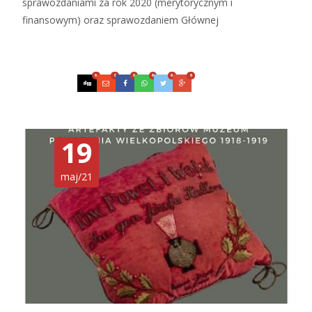
sprawozdaniami za rok 2020 (merytorycznym i
finansowym) oraz sprawozdaniem Głównej
Czytaj więcej…
0
0
0
0
0
0
19
maj/21