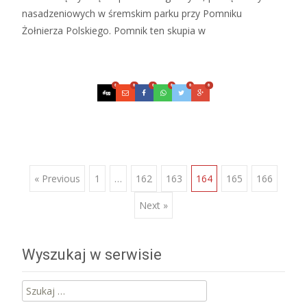
nasadzeniowych w śremskim parku przy Pomniku
Żołnierza Polskiego. Pomnik ten skupia w
Czytaj więcej…
0
0
0
0
0
0
Posts
« Previous
1
…
162
163
164
165
166
Next »
navigation
Wyszukaj w serwisie
Szukaj: