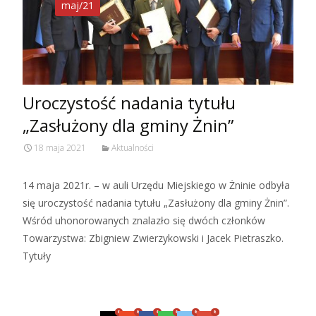
maj/21
Uroczystość nadania tytułu
„Zasłużony dla gminy Żnin”
18 maja 2021
Aktualności
14 maja 2021r. – w auli Urzędu Miejskiego w Żninie odbyła
się uroczystość nadania tytułu „Zasłużony dla gminy Żnin”.
Wśród uhonorowanych znalazło się dwóch członków
Towarzystwa: Zbigniew Zwierzykowski i Jacek Pietraszko.
Tytuły
Czytaj więcej…
0
0
0
0
0
0