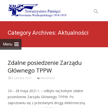
Skip
to
Szukaj:
content
Category Archives: Aktualności
Menu
Zdalne posiedzenie Zarządu
Głównego TPPW
8 czerwca 2021
Aktualności
24 – 28 maja 2021 r. – odbyło się kolejne zdalne
posiedzenie Zarządu Głównego TPPW. Po
zapoznaniu się z przesłanymi drogą elektroniczną