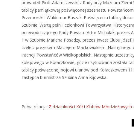
prowadził Piotr Adamczewski z Rady przy Muzeum Ziemi S
tablicy pamiątkowej poświęconej szesnastu Powstańcom W
Przemorski i Waldemar Baszak. Poświęcenia tablicy dokona
Szubinie. Wartę pełnili członkowi Towarzystwa Historyczn
przewodniczącego Rady Powiatu Artur Michalak, prezes Ak
1 w Szubinie Marlena Posadzy, prezes Invest Clubu Józef 
czele z prezesem Maciejem Maćkowiakiem. Następnego dn
intencji Powstańców Wielkopolskich. Następnie uczestnic
kolejowego w Kołaczkowie, gdzie usytuowana została tabl
tablicy poświęconej bojowi ułanów pod Kołaczkowem 11 s
zastępca burmistrza Szubina Anna Kijowska.
Pełna relacja:
Z działalności Kół i Klubów Młodzieżowyc