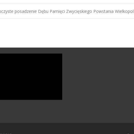
oczyste posadzenie Dębu Pamięci Zwycięskiego Powstania Wielkopo