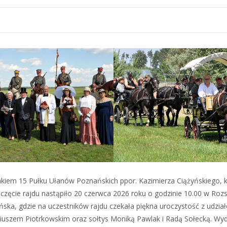
lakiem 15 Pułku Ułanów Poznańskich ppor. Kazimierza Ciążyńskiego, 
częcie rajdu nastąpiło 20 czerwca 2026 roku o godzinie 10.00 w Roz
ska, gdzie na uczestników rajdu czekała piękna uroczystość z udzia
iuszem Piotrkowskim oraz sołtys Moniką Pawlak i Radą Sołecką. Wy