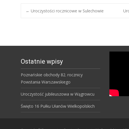
Post
←
Uroczystości rocznicowe w Sulechowie
Ur
navigation
Ostatnie wpisy
Poznańskie obchody 82. rocznicy
Powstania Warszawskiego
Uroczystość jubileuszowa w Wągrowcu
Święto 16 Pułku Ułanów Wielkopolskich