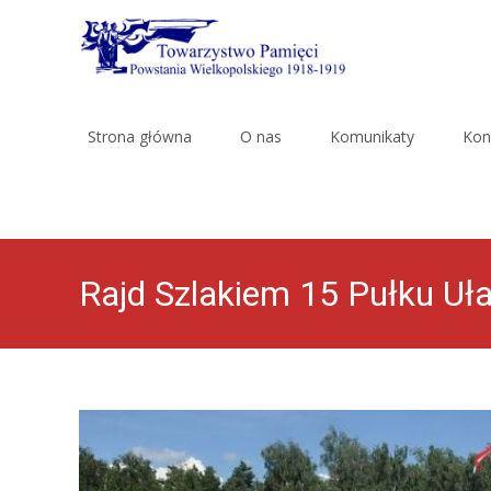
Skip
to
Strona główna
O nas
Komunikaty
Kon
content
Rajd Szlakiem 15 Pułku U