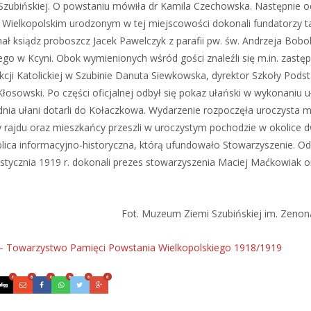
zubińskiej. O powstaniu mówiła dr Kamila Czechowska. Następnie o
ielkopolskim urodzonym w tej miejscowości dokonali fundatorzy tab
ł ksiądz proboszcz Jacek Pawelczyk z parafii pw. św. Andrzeja Bobol
ego w Kcyni. Obok wymienionych wśród gości znaleźli się m.in. zastę
cji Katolickiej w Szubinie Danuta Siewkowska, dyrektor Szkoły Pods
Kłosowski. Po części oficjalnej odbył się pokaz ułański w wykonaniu 
ia ułani dotarli do Kołaczkowa. Wydarzenie rozpoczęła uroczysta 
y rajdu oraz mieszkańcy przeszli w uroczystym pochodzie w okolice 
ica informacyjno-historyczna, którą ufundowało Stowarzyszenie. Od
tycznia 1919 r. dokonali prezes stowarzyszenia Maciej Maćkowiak o
Fot. Muzeum Ziemi Szubińskiej im. Zeno
h – Towarzystwo Pamięci Powstania Wielkopolskiego 1918/1919
0
0
0
0
0
0