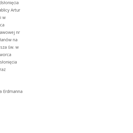
dsłonięcia
licy Artur
i w
pca
tawowej nr
ułanów na
msza św. w
dworca
słonięcia
raz
na Erdmanna