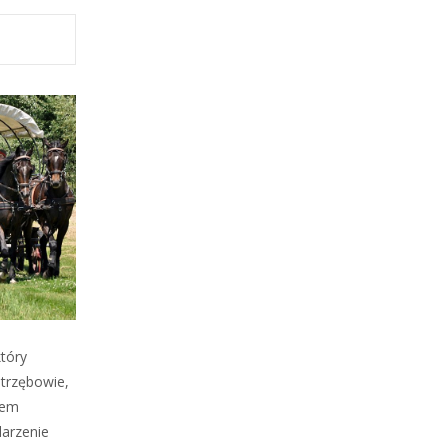
który
strzębowie,
łem
darzenie