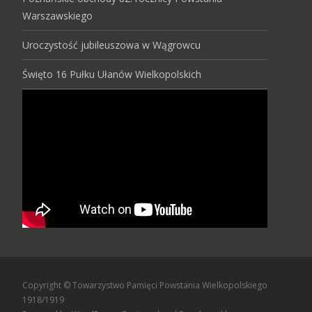
Warszawskiego
Uroczystość jubileuszowa w Wągrowcu
Święto 16 Pułku Ułanów Wielkopolskich
Copyright © Towarzystwo Pamięci Powstania Wielkopolskiego
1918/1919