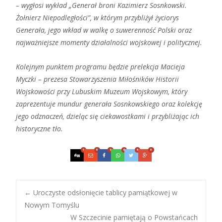
– wygłosi wykład „Generał broni Kazimierz Sosnkowski.
Żołnierz Niepodległości”, w którym przybliżył życiorys
Generała, jego wkład w walkę o suwerenność Polski oraz
najważniejsze momenty działalności wojskowej i politycznej.
Kolejnym punktem programu będzie prelekcja Macieja
Myczki – prezesa Stowarzyszenia Miłośników Historii
Wojskowości przy Lubuskim Muzeum Wojskowym, który
zaprezentuje mundur generała Sosnkowskiego oraz kolekcję
jego odznaczeń, dzieląc się ciekawostkami i przybliżając ich
historyczne tło.
0
0
0
0
0
0
Post
←
Uroczyste odsłonięcie tablicy pamiątkowej w
Nowym Tomyślu
W Szczecinie pamiętają o Powstańcach