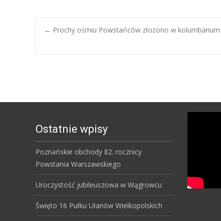
Post
←
Prochy ośmiu Powstańców złożono w kolumbarium 
navigation
Ostatnie wpisy
Poznańskie obchody 82. rocznicy
Powstania Warszawskiego
Uroczystość jubileuszowa w Wągrowcu
Święto 16 Pułku Ułanów Wielkopolskich