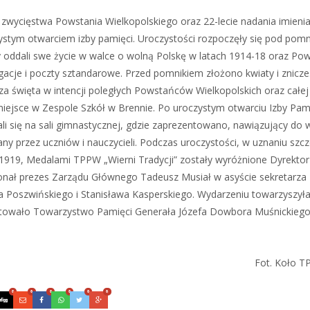
zwycięstwa Powstania Wielkopolskiego oraz 22-lecie nadania imieni
ystym otwarciem izby pamięci. Uroczystości rozpoczęły się pod pomn
oddali swe życie w walce o wolną Polskę w latach 1914-18 oraz P
egacje i poczty sztandarowe. Przed pomnikiem złożono kwiaty i znicze
za święta w intencji poległych Powstańców Wielkopolskich oraz całej
iejsce w Zespole Szkół w Brennie. Po uroczystym otwarciu Izby Pam
i się na sali gimnastycznej, gdzie zaprezentowano, nawiązujący do 
przez uczniów i nauczycieli. Podczas uroczystości, w uznaniu szc
1919, Medalami TPPW „Wierni Tradycji” zostały wyróżnione Dyrektor
onał prezes Zarządu Głównego Tadeusz Musiał w asyście sekretarza
a Poszwińskiego i Stanisława Kasperskiego. Wydarzeniu towarzyszył
ygotowało Towarzystwo Pamięci Generała Józefa Dowbora Muśnickieg
Fot. Koło 
0
0
0
0
0
0