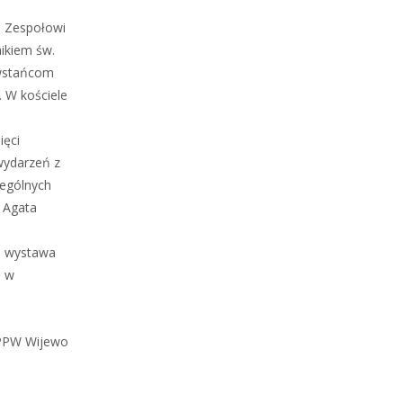
a Zespołowi
ikiem św.
owstańcom
. W kościele
ięci
wydarzeń z
zególnych
 Agata
a wystawa
o w
TPPW Wijewo