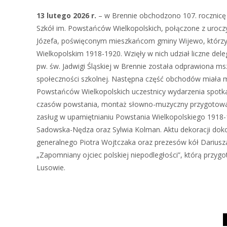
13 lutego 2026 r.
– w Brennie obchodzono 107. rocznicę 
Szkół im. Powstańców Wielkopolskich, połączone z urocz
Józefa, poświęconym mieszkańcom gminy Wijewo, którzy 
Wielkopolskim 1918-1920. Wzięły w nich udział liczne del
pw. św. Jadwigi Śląskiej w Brennie została odprawiona ms
społeczności szkolnej. Następna część obchodów miała m
Powstańców Wielkopolskich uczestnicy wydarzenia spotkal
czasów powstania, montaż słowno-muzyczny przygotowany 
zasług w upamiętnianiu Powstania Wielkopolskiego 1918-
Sadowska-Nędza oraz Sylwia Kolman. Aktu dekoracji dok
generalnego Piotra Wojtczaka oraz prezesów kół Dariusz
„Zapomniany ojciec polskiej niepodległości”, którą prz
Lusowie.